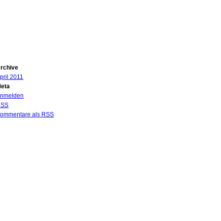
rchive
pril 2011
eta
nmelden
RSS
ommentare als
RSS